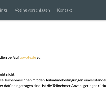
ings
Voting vorschlagen
Kontakt
dien bei/auf
upvote.de
zu.
ht nicht.
die TeilnehmerInnen mit den Teilnahmebedingungen einverstande
 dafür eingetragen sind. Ist die Teilnehmer Anzahl geringer, rüc