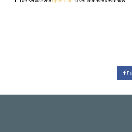
Der Service von
upvote.de
ist vollkommen kostenlos.
Fa