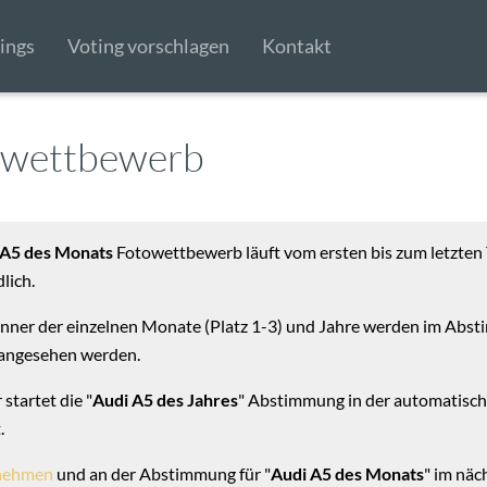
ings
Voting vorschlagen
Kontakt
owettbewerb
 A5 des Monats
Fotowettbewerb läuft vom ersten bis zum letzten T
lich.
nner der einzelnen Monate (Platz 1-3) und Jahre werden im Abs
 angesehen werden.
startet die "
Audi A5 des Jahres
" Abstimmung in der automatisch 
.
lnehmen
und an der Abstimmung für "
Audi A5 des Monats
" im näc