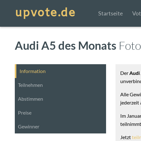
Startseite
Vot
Audi A5 des Monats
Fot
Information
Der
Audi
unverbind
Teilnehmen
Alle Gewi
Abstimmen
jederzeit
Preise
Im Januar 
teilnimmt
Gewinner
Jetzt
tei