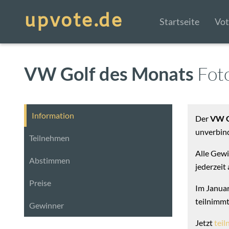
Startseite
Vot
VW Golf des Monats
Fot
Information
Der
VW G
unverbind
Teilnehmen
Alle Gewi
Abstimmen
jederzeit
Preise
Im Januar 
teilnimmt
Gewinner
Jetzt
tei