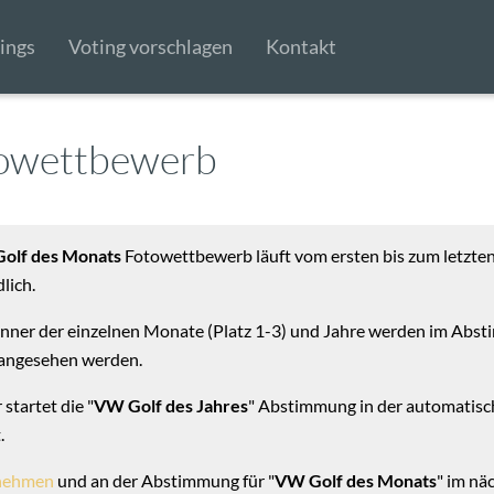
ings
Voting vorschlagen
Kontakt
owettbewerb
olf des Monats
Fotowettbewerb läuft vom ersten bis zum letzten 
lich.
nner der einzelnen Monate (Platz 1-3) und Jahre werden im Abs
 angesehen werden.
startet die "
VW Golf des Jahres
" Abstimmung in der automatisch
.
lnehmen
und an der Abstimmung für "
VW Golf des Monats
" im nä